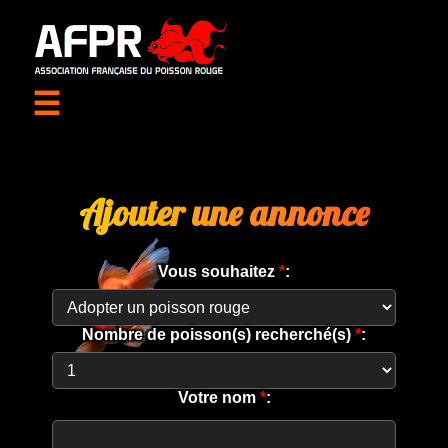
☰
Ajouter une annonce
Vous souhaitez
*
:
Nombre de poisson(s) recherché(s)
*
:
Votre nom
*
: